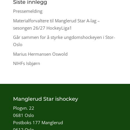
Siste innlegg
Pressemelding
Materialforvaltere til Manglerud Star A-lag –
sesongen 26/27 HockeyLiga1
Går sammen for å styrke ungdomshockeyen i Stor-
Oslo
Marius Hermansen Oswold
NIHFs Isbjørn
Manglerud Star ishockey
Plogvn. 22
0681 Oslo
Postboks 177 Manglerud
0612 Oslo