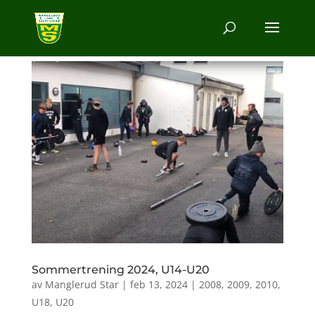
Sommertrening 2024, U14-U20
av
Manglerud Star
|
feb 13, 2024
|
2008
,
2009
,
2010
,
U18
,
U20