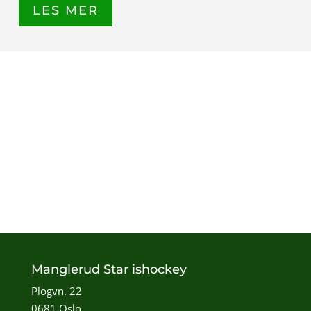
LES MER
Manglerud Star ishockey
Plogvn. 22
0681 Oslo