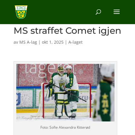
MS straffet Comet igjen
av
MS A-lag
|
okt 1, 2025
|
A-laget
Foto: Sofie Alexandra Kitterød