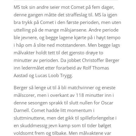
MS tok sin andre seier mot Comet på fem dager,
denne gangen måtte det straffeslag til. MS la igjen
bra trykk på Comet i den første perioden, men uten
uttelling på de mange målsjansene. Andre periode
ble jevnere, og begge lagene kjørte på i høyt tempo
i håp om å slite ned motstanderen. Men begge lags
målvakter holdt tett til det gjensto drøye to
minutter av perioden. Da jobbet Christoffer Berger
inn ledermålet etter forarbeid av Rolf Thomas
Aastad og Lucas Loob Trygg.
Berger så lenge ut til å bli matchvinner og eneste
målscorer, men i overkant av 118 minutter inn i
denne sesongen sprakk til slutt nullen for Oscar
Darnell. Comet hadde litt momentum i
sluttminuttene, men det gikk til spilleforlengelse i
en skuddmessig jevn kamp som til tider bølget
voldsomt frem og tilbake. Men målvaktene var