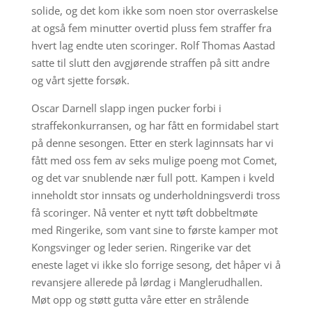
solide, og det kom ikke som noen stor overraskelse
at også fem minutter overtid pluss fem straffer fra
hvert lag endte uten scoringer. Rolf Thomas Aastad
satte til slutt den avgjørende straffen på sitt andre
og vårt sjette forsøk.
Oscar Darnell slapp ingen pucker forbi i
straffekonkurransen, og har fått en formidabel start
på denne sesongen. Etter en sterk laginnsats har vi
fått med oss fem av seks mulige poeng mot Comet,
og det var snublende nær full pott. Kampen i kveld
inneholdt stor innsats og underholdningsverdi tross
få scoringer. Nå venter et nytt tøft dobbeltmøte
med Ringerike, som vant sine to første kamper mot
Kongsvinger og leder serien. Ringerike var det
eneste laget vi ikke slo forrige sesong, det håper vi å
revansjere allerede på lørdag i Manglerudhallen.
Møt opp og støtt gutta våre etter en strålende