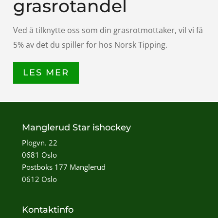
grasrotandel
Ved å tilknytte oss som din grasrotmottaker, vil vi få
5% av det du spiller for hos Norsk Tipping.
LES MER
Manglerud Star ishockey
Plogvn. 22
0681 Oslo
Postboks 177 Manglerud
0612 Oslo
Kontaktinfo