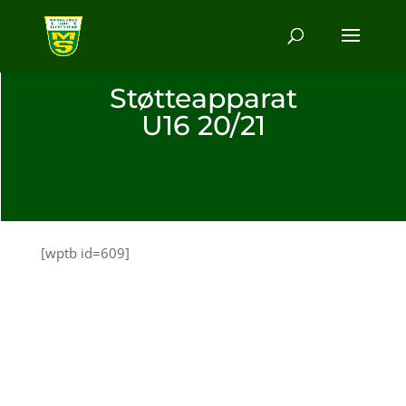
Støtteapparat
U16 20/21
[wptb id=609]