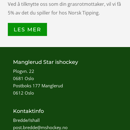
Ved å tilknytte oss som din grasrotmottaker, vil vi få
5% av det du spiller for hos Norsk Tipping.
LES MER
Manglerud Star ishockey
Plogvn. 22
0681 Oslo
Postboks 177 Manglerud
0612 Oslo
Kontaktinfo
Bredde/Ishall
post.bredde@mshockey.no