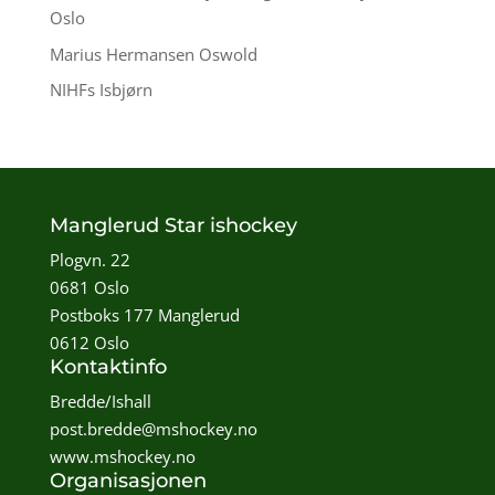
Oslo
Marius Hermansen Oswold
NIHFs Isbjørn
Manglerud Star ishockey
Plogvn. 22
0681 Oslo
Postboks 177 Manglerud
0612 Oslo
Kontaktinfo
Bredde/Ishall
post.bredde@mshockey.no
www.mshockey.no
Organisasjonen