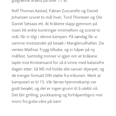
gulgrønne drakta på over 17 år.
Rolf Thomas Aastad, Fabian Zuccarello og Daniel
Johansen scoret to mål hver, Tord Thoresen og Ole
Daniel Setsaas ett. At Kråkene slapp gjennom på
noen litt enkle kontringer innimellom og scoret to
mål, får vi tilgi i denne kampen. På søndag får vi
samme motstander på besøk i Manglerudhallen. Da
ventes Mathias Trygg tilbake, og vi håper på ny
målfest. Samtidig minner vi igjen om at Kråkene
tapte mot Kristiansand for så å vinne med kalassifre
dagen etter. Så MS må holde alle sanser skjerpet, og
de trenger fortsatt DIN støtte fra tribunen. Merk at
kampstart er kl 15. Vår første hjemmekamp var
godt besøkt, og det er ingen grunn til å utebli nå.
Det blir grilling, puckkasting og forhåpentligvis mer
moro fra gutta våre på isen!