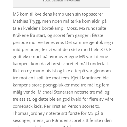
Foto: Lisbeth Halvorsen
MS kom til kveldens kamp uten sin toppscorer
Mathias Trygg, men noen måltørke kom aldri på
tale i kveldens bortekamp i Moss. MS rundspilte
Kråkene fra start, og scoret fem ganger i første
periode mot vertenes ene. Det samme gjentok seg i
midtperioden, før vi vant den siste med hele 8-0. Et
godt eksempel på hvor overlegne MS var i denne
kampen, kom da vi først scoret et mål i undertall,
fikk en ny mann utvist og like etterpå var gjennom
tre mot en i spill tre mot fem. Kjetil Martinsen ble
kampens store poengplukker med tre mål og fem
målgivende. Michael Stenersen noterte tre mål og
tre assist, og dette ble en god kveld for flere av våre
comeback kids. Per Kristian Person scoret to,
Thomas Jordhøy noterte sitt første for MS på ti
sesonger, mens Jon Rømoen scoret sitt første i den