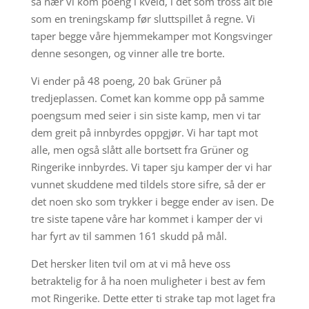
så nær vi kom poeng i kveld, i det som tross alt ble
som en treningskamp før sluttspillet å regne. Vi
taper begge våre hjemmekamper mot Kongsvinger
denne sesongen, og vinner alle tre borte.
Vi ender på 48 poeng, 20 bak Grüner på
tredjeplassen. Comet kan komme opp på samme
poengsum med seier i sin siste kamp, men vi tar
dem greit på innbyrdes oppgjør. Vi har tapt mot
alle, men også slått alle bortsett fra Grüner og
Ringerike innbyrdes. Vi taper sju kamper der vi har
vunnet skuddene med tildels store sifre, så der er
det noen sko som trykker i begge ender av isen. De
tre siste tapene våre har kommet i kamper der vi
har fyrt av til sammen 161 skudd på mål.
Det hersker liten tvil om at vi må heve oss
betraktelig for å ha noen muligheter i best av fem
mot Ringerike. Dette etter ti strake tap mot laget fra