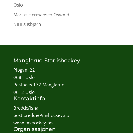
Oslo
Marius Hermansen Oswold
NIHFs Isbjørn
Manglerud Star ishockey
Plogvn. 22
0681 Oslo
Postboks 177 Manglerud
0612 Oslo
Kontaktinfo
Bredde/Ishall
post.bredde@mshockey.no
www.mshockey.no
Organisasjonen