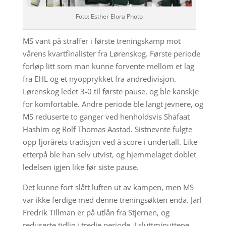
Foto: Esther Elora Photo
MS vant på straffer i første treningskamp mot
vårens kvartfinalister fra Lørenskog. Første periode
forløp litt som man kunne forvente mellom et lag
fra EHL og et nyopprykket fra andredivisjon.
Lørenskog ledet 3-0 til første pause, og ble kanskje
for komfortable. Andre periode ble langt jevnere, og
MS reduserte to ganger ved henholdsvis Shafaat
Hashim og Rolf Thomas Aastad. Sistnevnte fulgte
opp fjorårets tradisjon ved å score i undertall. Like
etterpå ble han selv utvist, og hjemmelaget doblet
ledelsen igjen like før siste pause.
Det kunne fort slått luften ut av kampen, men MS
var ikke ferdige med denne treningsøkten enda. Jarl
Fredrik Tillman er på utlån fra Stjernen, og
reduserte tidlig i tredje periode. I sluttminuttene