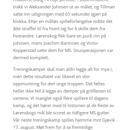
trakk vi Aleksander Johnsen ut av målet, og Tillman
satte inn utligningen med 65 sekunder igjen på
klokka. Etter en målløs spilleforlengelse måtte det
åtte straffer til fra hvert lag for å skille dem fra
hverandre. Lørenskog fikk bare en puck inn på
Johnsen, mens Joachim Barmoen og Victor
Kopperstad satte dem for MS. Snuoperasjonen var
dermed komplett.
Treningskamper skal man aldri legge alt for mye i,
men dette resultatet var likevel en stor
oppmuntring for den unge troppen. Det føltes
heller ikke feil å legge en demper på grillfesten til
vertene. Vi manglet også flere spillere til dagens
kamp, og det hører med til historien at de fleste av
Lørenskogs mål ble scoret av tidligere MS-gutter.
Vår neste treningskamp spilles hjemme mot Gjøvik
17. august. Møt frem for å se fremtidige