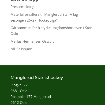
Pressemelding
Materialforvaltere til Manglerud Star A-lag –
sesongen 26/27 HockeyLiga1
Går sammen for å styrke ungdomshockeyen i Stor-
Oslo
Marius Hermansen Oswold
NIHFs Isbjørn
Manglerud Star ishockey
Plogvn. 22
0681 Oslo
Postboks 177 Manglerud
0612 Oslo