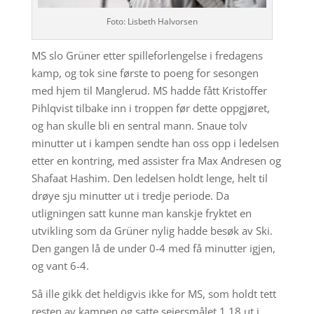
Foto: Lisbeth Halvorsen
MS slo Grüner etter spilleforlengelse i fredagens
kamp, og tok sine første to poeng for sesongen
med hjem til Manglerud. MS hadde fått Kristoffer
Pihlqvist tilbake inn i troppen før dette oppgjøret,
og han skulle bli en sentral mann. Snaue tolv
minutter ut i kampen sendte han oss opp i ledelsen
etter en kontring, med assister fra Max Andresen og
Shafaat Hashim. Den ledelsen holdt lenge, helt til
drøye sju minutter ut i tredje periode. Da
utligningen satt kunne man kanskje fryktet en
utvikling som da Grüner nylig hadde besøk av Ski.
Den gangen lå de under 0-4 med få minutter igjen,
og vant 6-4.
Så ille gikk det heldigvis ikke for MS, som holdt tett
resten av kampen og satte seiersmålet 1.18 ut i