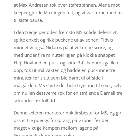
at Max Andresen tok over stafettpinnen. Alene mot
keeper gjorde Max ingen feil, og vi var foran med to
til siste pause.
I den tredje perioden fremsto MS solide defensivt,
spilte enkelt og fikk puckene ut av sonen. Tidvis
minnet vi også Nidaros på at vi kunne score, og
med under fire minutter igjen på klokka snappet
Filip Hovland en puck og satte 3-0. Nidaros ga ikke
opp, tok ut målvakten og hadde en puck inne tre
minutter før slutt som ble dømt til offside i
målgården. MS styrte det hele trygt inn til seier, selv
om nullen dessverre røk for en strålende Darnell tre
sekunder før full tid.
Denne seieren markerer nok årsbeste for MS, og gir
oss et tre poengs forsprang på Grüner før den
meget viktige kampen mellom lagene på
Grünerløkka kommende uke.