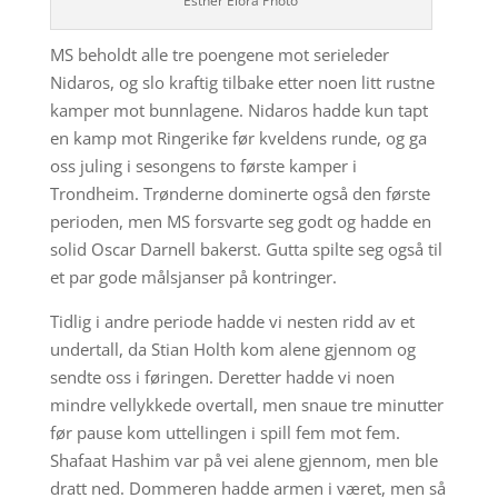
Esther Elora Photo
MS beholdt alle tre poengene mot serieleder
Nidaros, og slo kraftig tilbake etter noen litt rustne
kamper mot bunnlagene. Nidaros hadde kun tapt
en kamp mot Ringerike før kveldens runde, og ga
oss juling i sesongens to første kamper i
Trondheim. Trønderne dominerte også den første
perioden, men MS forsvarte seg godt og hadde en
solid Oscar Darnell bakerst. Gutta spilte seg også til
et par gode målsjanser på kontringer.
Tidlig i andre periode hadde vi nesten ridd av et
undertall, da Stian Holth kom alene gjennom og
sendte oss i føringen. Deretter hadde vi noen
mindre vellykkede overtall, men snaue tre minutter
før pause kom uttellingen i spill fem mot fem.
Shafaat Hashim var på vei alene gjennom, men ble
dratt ned. Dommeren hadde armen i været, men så