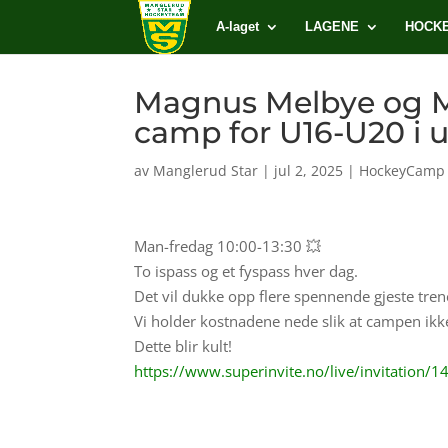
A-laget
LAGENE
HOCK
Magnus Melbye og M
camp for U16-U20 i 
av
Manglerud Star
|
jul 2, 2025
|
HockeyCamp
Man-fredag 10:00-13:30 💥
To ispass og et fyspass hver dag.
Det vil dukke opp flere spennende gjeste trene
Vi holder kostnadene nede slik at campen ikke
Dette blir kult!
https://www.superinvite.no/live/invitatio