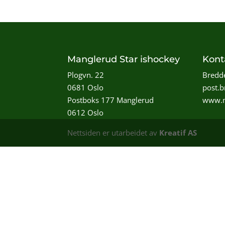
Manglerud Star ishockey
Kont
Plogvn. 22
Bredde
0681 Oslo
post.
Postboks 177 Manglerud
www.m
0612 Oslo
Nettsiden er utarbeidet av
Kreatif AS