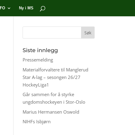
NFO
Ny i MS
Siste innlegg
Pressemelding
Materialforvaltere til Manglerud
Star A-lag – sesongen 26/27
HockeyLiga1
Går sammen for å styrke
ungdomshockeyen i Stor-Oslo
Marius Hermansen Oswold
NIHFs Isbjørn