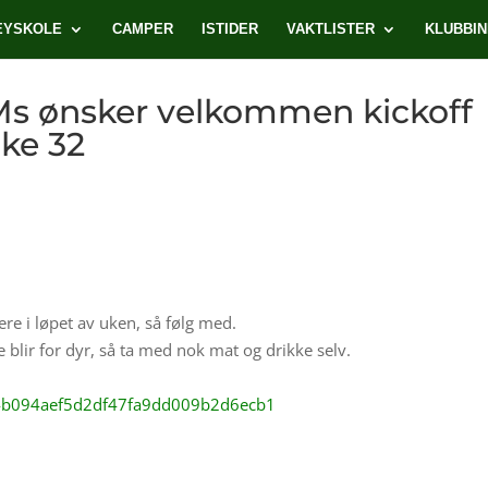
EYSKOLE
CAMPER
ISTIDER
VAKTLISTER
KLUBBI
s ønsker velkommen kickoff
uke 32
re i løpet av uken, så følg med.
 blir for dyr, så ta med nok mat og drikke selv.
n/14b094aef5d2df47fa9dd009b2d6ecb1