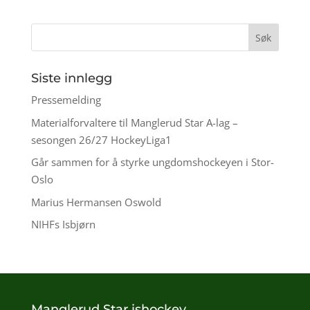
Siste innlegg
Pressemelding
Materialforvaltere til Manglerud Star A-lag –
sesongen 26/27 HockeyLiga1
Går sammen for å styrke ungdomshockeyen i Stor-
Oslo
Marius Hermansen Oswold
NIHFs Isbjørn
Manglerud Star ishockey