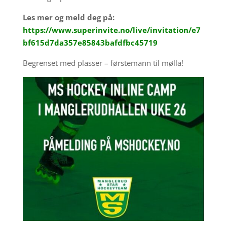
Les mer og meld deg på:
https://www.superinvite.no/live/invitation/e7
bf615d7da357e85843bafdfbc45719
Begrenset med plasser – førstemann til mølla!