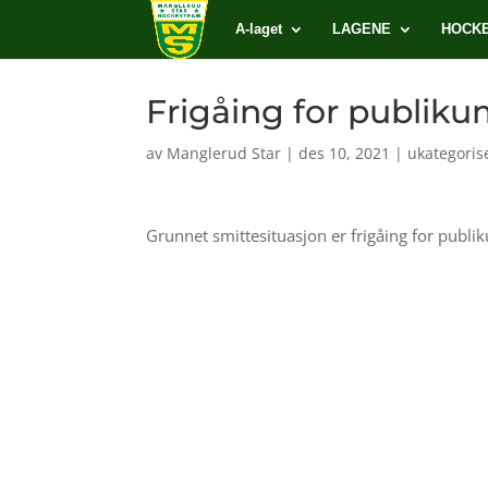
A-laget
LAGENE
HOCK
Frigåing for publiku
av
Manglerud Star
|
des 10, 2021
|
ukategoris
Grunnet smittesituasjon er frigåing for publi