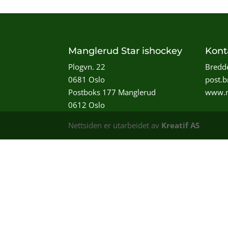
Manglerud Star ishockey
Kont
Plogvn. 22
Bredde
0681 Oslo
post.
Postboks 177 Manglerud
www.m
0612 Oslo
Nettsiden er utarbeidet av
Kreatif AS