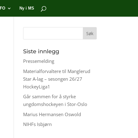
NFO
Ny i MS
Siste innlegg
Pressemelding
Materialforvaltere til Manglerud
Star A-lag – sesongen 26/27
HockeyLiga1
Går sammen for å styrke
ungdomshockeyen i Stor-Oslo
Marius Hermansen Oswold
NIHFs Isbjørn