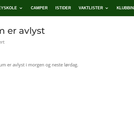
EYSKOLE
CAMPER
ISTIDER
VAKTLISTER
KLUBBI
m er avlyst
ert
kum er avlyst i morgen og neste lørdag.