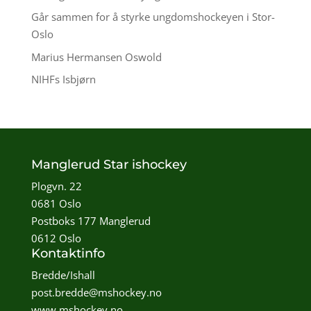
Går sammen for å styrke ungdomshockeyen i Stor-
Oslo
Marius Hermansen Oswold
NIHFs Isbjørn
Manglerud Star ishockey
Plogvn. 22
0681 Oslo
Postboks 177 Manglerud
0612 Oslo
Kontaktinfo
Bredde/Ishall
post.bredde@mshockey.no
www.mshockey.no